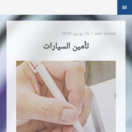
لتجاوز
الشريط
لى
الجانبي
لمحتوى
user anood
15 يونيو، 2019
تأمين السيارات